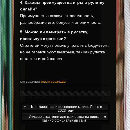
4. Каковы преимущества игры в рулетку
онлайн?
Преимущества включают доступность,
разнообразие игр, бонусы и анонимность.
5. Можно ли выиграть в рулетку,
используя стратегии?
Стратегии могут помочь управлять бюджетом,
но не гарантируют выигрыш, так как рулетка
остается игрой шанса.
CATEGORIES:
UNCATEGORIZED
Что ожидать при посещении казино Pinco в
2023 году
Лучшие стратегии для выигрыша на пинко
казино официальный сайт