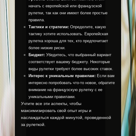
начать с европейской или французской
рулетки, так как они имеют более простые
правила.
Тактики и стратегии:
Определите, какую
тактику хотите использовать. Европейская
рулетка хороша для тех, кто предпочитает
более низкие риски.
Бюджет:
Убедитесь, что выбранный вариант
соответствует вашему бюджету. Некоторые
виды рулетки требуют более высоких ставок.
Интерес к уникальным правилам:
Если вам
интересно попробовать что-то новое, обратите
внимание на французскую рулетку с ее
уникальными правилами.
Учтите все эти аспекты, чтобы
максимизировать свой опыт игры и
наслаждаться каждой минутой, проведенной
за рулеткой.