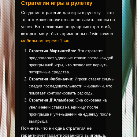
Стратегии игры в рулетку
Создание стратегии для игры в рулетку — это
то, что может значительно повысить шансы на
успех. Вот несколько популярных стратегий,
которые могут быть применены в 1win казино:
мобильная версия 1вин
Стратегия Мартингейла:
Эта стратегия
предполагает удвоение ставки после каждой
проигрышной игры, что позволяет вернуть
потерянные средства.
Стратегия Фибоначчи:
Игроки ставят суммы,
следуя последовательности Фибоначчи, что
помогает контролировать расходы.
Стратегия Д’Аламбера:
Она основана на
увеличении ставки на единицу после
проигрыша и уменьшении на единицу после
выигрыша.
Помните, что ни одна стратегия не
гарантирует гарантированного выигрыша,