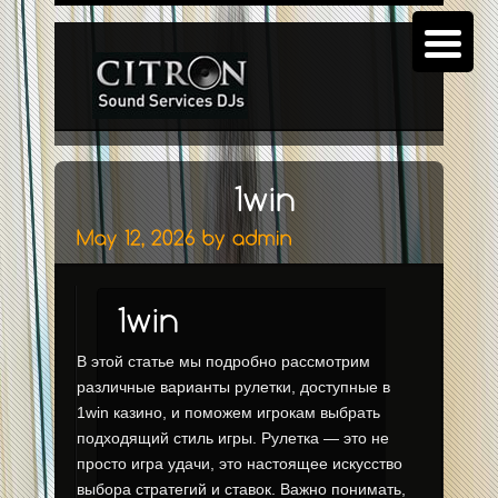
В этой статье мы подробно рассмотрим
различные варианты рулетки, доступные в
1win казино, и поможем игрокам выбрать
подходящий стиль игры. Рулетка — это не
просто игра удачи, это настоящее искусство
выбора стратегий и ставок. Важно понимать,